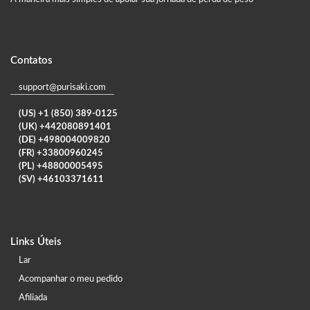
Contatos
support@purisaki.com
(US) +1 (850) 389-0125
(UK) +442080891401
(DE) +498004009820
(FR) +33800960245
(PL) +48800005495
(SV) +46103371611
Links Úteis
Lar
Acompanhar o meu pedido
Afiliada