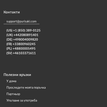
Контакти
support@purisaki.com
(US) +1 (850) 389-0125
(UK) +442080891401
(DE) +498004009820
(FR) +33800960245
(PL) +48800005495
(SV) +46103371611
Полезни връзки
У дома
Проследете моята поръчка
Партньор
Упътване за употреба