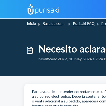
Inicio
Base de conocimientos
Purisaki FAQ
Probl
Necesito aclara
Modificado el Vie, 10 May, 2024 a 7:24 P
Para ayudarle a entender correctamente su f
a su correo electrónico. Debería contener to
o venta adicional a su pedido, aparecerá co