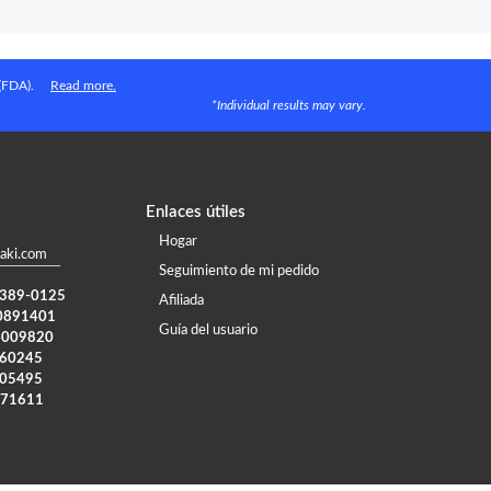
 (FDA).
Read more.
*Individual results may vary.
Enlaces útiles
Hogar
aki.com
Seguimiento de mi pedido
) 389-0125
Afiliada
0891401
Guía del usuario
4009820
960245
005495
371611