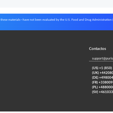
in these materials—have not been evaluated by the U.S. Food and Drug Administration
Contactos
support@puris
(US) +1 (850
(UK) +44208
(DE) +49800
(FR) +33800
(PL) +48800
(SV) +46103