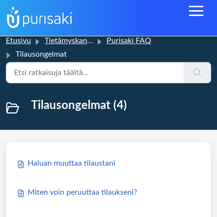
Etusivu
Tietämyskanta
Purisaki FAQ
Tilausongelmat
Tilausongelmat (4)
Haluan muuttaa tilaustani
Miten voin peruuttaa tilaukseni?