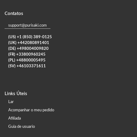
Contatos
support@purisaki.com
(US) +1 (850) 389-0125
(UK) +442080891401
(DE) +498004009820
(FR) +33800960245
(PL) +48800005495
(SV) +46103371611
Links Úteis
Lar
Acompanhar o meu pedido
Afiliada
Guia de usuario