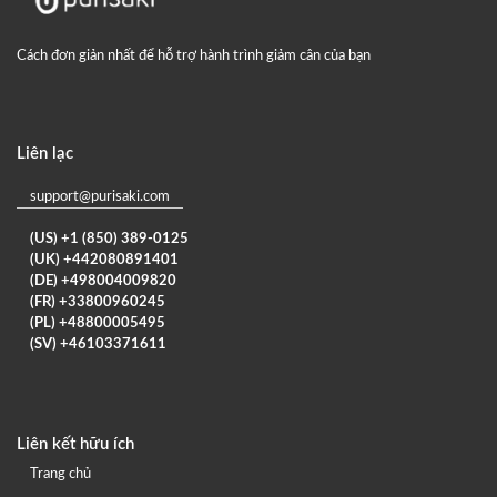
Cách đơn giản nhất để hỗ trợ hành trình giảm cân của bạn
Liên lạc
support@purisaki.com
(US) +1 (850) 389-0125
(UK) +442080891401
(DE) +498004009820
(FR) +33800960245
(PL) +48800005495
(SV) +46103371611
Liên kết hữu ích
Trang chủ