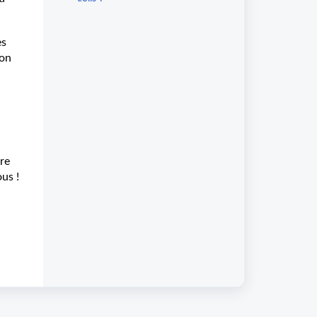
es
son
tre
us !
.