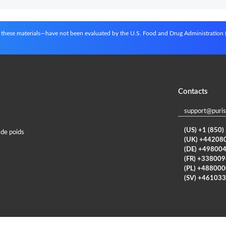
in these materials—have not been evaluated by the U.S. Food and Drug Administration
Contacts
support@puris
(US) +1 (850
 de poids
(UK) +44208
(DE) +49800
(FR) +33800
(PL) +48800
(SV) +46103