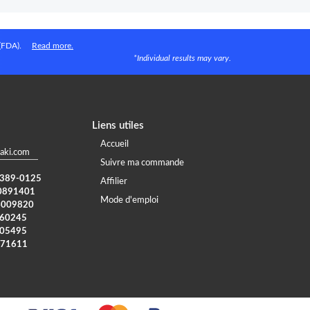
 (FDA).
Read more.
*Individual results may vary.
Liens utiles
Accueil
aki.com
Suivre ma commande
) 389-0125
Affilier
0891401
Mode d'emploi
4009820
960245
005495
371611