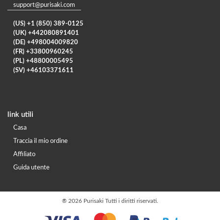
support@purisaki.com
(US) +1 (850) 389-0125
(UK) +442080891401
(DE) +498004009820
(FR) +33800960245
(PL) +48800005495
(SV) +46103371611
link utili
Casa
Traccia il mio ordine
Affiliato
Guida utente
®
2026 Purisaki
Tutti i diritti riservati.