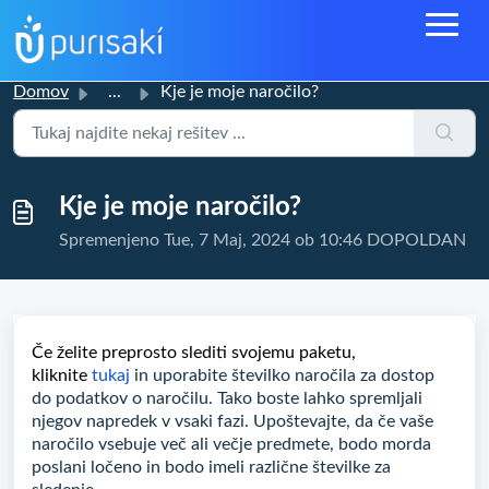
Domov
...
Kje je moje naročilo?
Kje je moje naročilo?
Spremenjeno Tue, 7 Maj, 2024 ob 10:46 DOPOLDAN
Če želite preprosto slediti svojemu paketu,
kliknite
tukaj
in uporabite številko naročila za dostop
do podatkov o naročilu. Tako boste lahko spremljali
njegov napredek v vsaki fazi. Upoštevajte, da če vaše
naročilo vsebuje več ali večje predmete, bodo morda
poslani ločeno in bodo imeli različne številke za