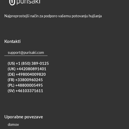
Najpreprostejši način za podporo vašemu potovanju hujšanja
Kontakti
support@purisaki.com
(US) +1 (850) 389-0125
(UK) +442080891401
(DE) +498004009820
(FR) +33800960245
(PL) +48800005495
(SV) +46103371611
Uporabne povezave
domov