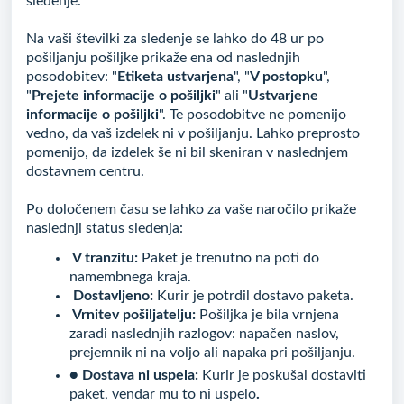
sledenje.
Na vaši številki za sledenje se lahko do 48 ur po
pošiljanju pošiljke prikaže ena od naslednjih
posodobitev: "
Etiketa ustvarjena
", "
V postopku
",
"
Prejete informacije o pošiljki
" ali "
Ustvarjene
informacije o pošiljki
". Te posodobitve ne pomenijo
vedno, da vaš izdelek ni v pošiljanju. Lahko preprosto
pomenijo, da izdelek še ni bil skeniran v naslednjem
dostavnem centru.
Po določenem času se lahko za vaše naročilo prikaže
naslednji status sledenja:
V tranzitu:
Paket je trenutno na poti do
namembnega kraja.
Dostavljeno:
Kurir je potrdil dostavo paketa.
Vrnitev pošiljatelju:
Pošiljka je bila vrnjena
zaradi naslednjih razlogov: napačen naslov,
prejemnik ni na voljo ali napaka pri pošiljanju.
● Dostava ni uspela:
Kurir je poskušal dostaviti
paket, vendar mu to ni uspelo
.