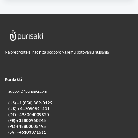
Najpreprostejši način za podporo vašemu potovanju hujšanja
Kontakti
support@purisaki.com
(US) +1 (850) 389-0125
(UK) +442080891401
(DE) +498004009820
(FR) +33800960245
(PL) +48800005495
(SV) +46103371611